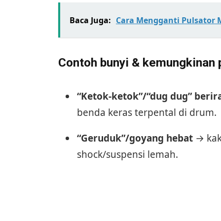
Baca Juga:
Cara Mengganti Pulsator M
Contoh bunyi & kemungkinan
“Ketok-ketok”/“dug dug” beri
benda keras terpental di drum.
“Geruduk”/goyang hebat
→ kaki
shock/suspensi lemah.