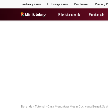
Tentang Kami
Hubungi Kami
Disclaimer
Privacy P
Elektronik
Fintech
Beranda
›
Tutorial
›
Cara Mengatasi Mesin Cuci yang Berisik Saat