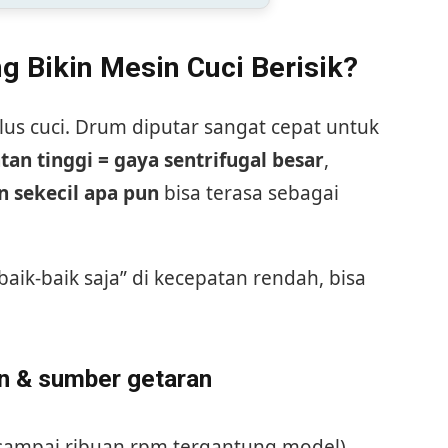
g Bikin Mesin Cuci Berisik?
siklus cuci. Drum diputar sangat cepat untuk
an tinggi = gaya sentrifugal besar
,
 sekecil apa pun
bisa terasa sebagai
aik-baik saja” di kecepatan rendah, bisa
in & sumber getaran
sampai ribuan rpm tergantung model).