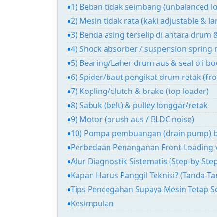
1) Beban tidak seimbang (unbalanced l
2) Mesin tidak rata (kaki adjustable & lant
3) Benda asing terselip di antara drum 
4) Shock absorber / suspension spring 
5) Bearing/Laher drum aus & seal oli bo
6) Spider/baut pengikat drum retak (fro
7) Kopling/clutch & brake (top loader)
8) Sabuk (belt) & pulley longgar/retak
9) Motor (brush aus / BLDC noise)
10) Pompa pembuangan (drain pump) b
Perbedaan Penanganan Front-Loading 
Alur Diagnostik Sistematis (Step-by-Step
Kapan Harus Panggil Teknisi? (Tanda-Ta
Tips Pencegahan Supaya Mesin Tetap S
Kesimpulan