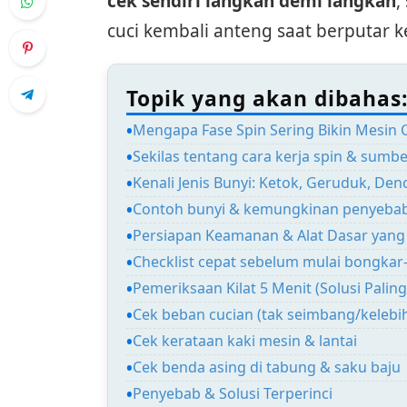
cek sendiri langkah demi langkah
,
cuci kembali anteng saat berputar 
Topik yang akan dibahas
Mengapa Fase Spin Sering Bikin Mesin C
Sekilas tentang cara kerja spin & sumb
Kenali Jenis Bunyi: Ketok, Geruduk, De
Contoh bunyi & kemungkinan penyeba
Persiapan Keamanan & Alat Dasar yang 
Checklist cepat sebelum mulai bongka
Pemeriksaan Kilat 5 Menit (Solusi Pali
Cek beban cucian (tak seimbang/kelebi
Cek kerataan kaki mesin & lantai
Cek benda asing di tabung & saku baju
Penyebab & Solusi Terperinci