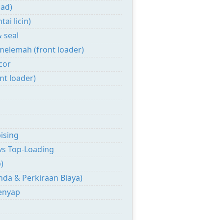
oad)
ai licin)
& seal
melemah (front loader)
cor
nt loader)
ising
vs Top-Loading
)
nda & Perkiraan Biaya)
enyap