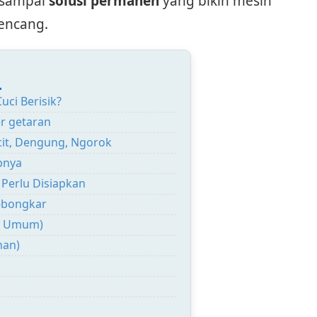
 sampai
solusi permanen
yang bikin mesin
kencang.
:
uci Berisik?
er getaran
ncit, Dengung, Ngorok
bnya
Perlu Disiapkan
r-bongkar
ng Umum)
han)