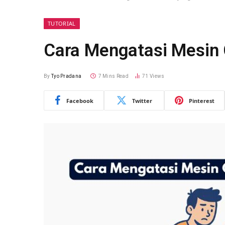
TUTORIAL
Cara Mengatasi Mesin C
By
Tyo Pradana
7 Mins Read
71
Views
Facebook
Twitter
Pinterest