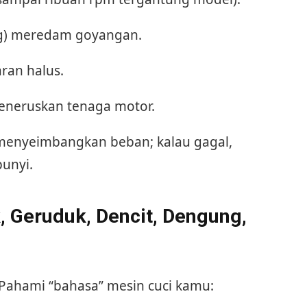
ng) meredam goyangan.
ran halus.
neruskan tenaga motor.
enyeimbangkan beban; kalau gagal,
unyi.
k, Geruduk, Dencit, Dengung,
 Pahami “bahasa” mesin cuci kamu: