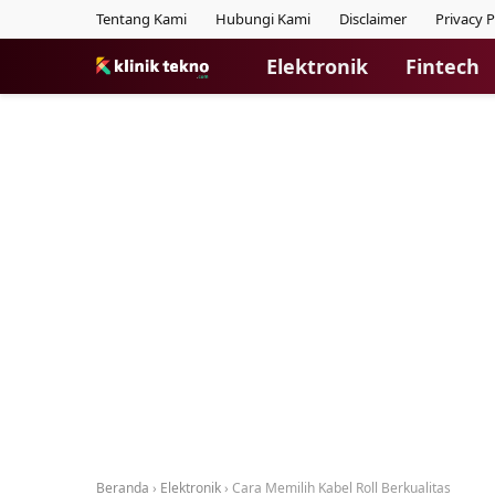
Tentang Kami
Hubungi Kami
Disclaimer
Privacy P
Elektronik
Fintech
Beranda
›
Elektronik
›
Cara Memilih Kabel Roll Berkualitas