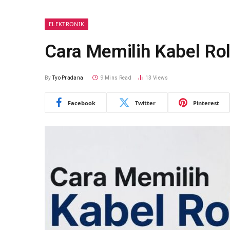
ELEKTRONIK
Cara Memilih Kabel Rol
By
Tyo Pradana
9 Mins Read
13
Views
Facebook
Twitter
Pinterest