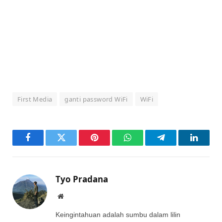
First Media
ganti password WiFi
WiFi
Facebook
Twitter
Pinterest
WhatsApp
Telegram
LinkedI
Tyo Pradana
Website
Keingintahuan adalah sumbu dalam lilin