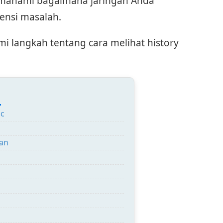
emahami bagaimana jaringan Anda
ensi masalah.
i langkah tentang cara melihat history
:
ic
gan