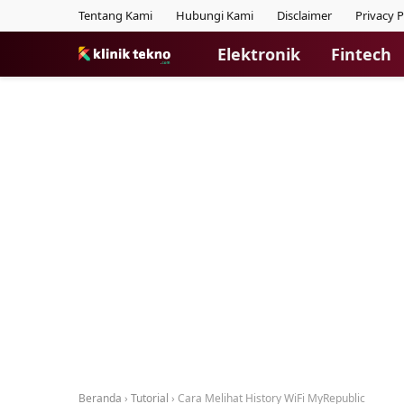
Tentang Kami
Hubungi Kami
Disclaimer
Privacy P
Elektronik
Fintech
Beranda
›
Tutorial
›
Cara Melihat History WiFi MyRepublic