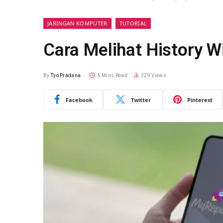
JARINGAN KOMPUTER
TUTORIAL
Cara Melihat History W
By
Tyo Pradana
5 Mins Read
229
Views
Facebook
Twitter
Pinterest