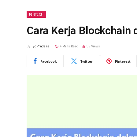
FINTECH
Cara Kerja Blockchain
By
Tyo Pradana
4 Mins Read
35
Views
Facebook
Twitter
Pinterest