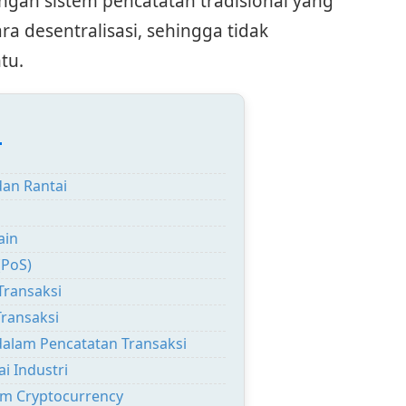
ngan sistem pencatatan tradisional yang
ra desentralisasi, sehingga tidak
tu.
:
dan Rantai
ain
(PoS)
Transaksi
ransaksi
dalam Pencatatan Transaksi
i Industri
am Cryptocurrency