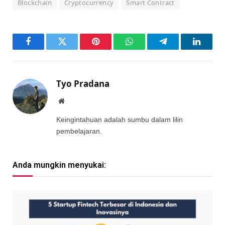
Blockchain
Cryptocurrency
Smart Contract
Facebook
Twitter
Pinterest
WhatsApp
Telegram
LinkedI
Tyo Pradana
Website
Keingintahuan adalah sumbu dalam lilin
pembelajaran.
Anda mungkin menyukai: