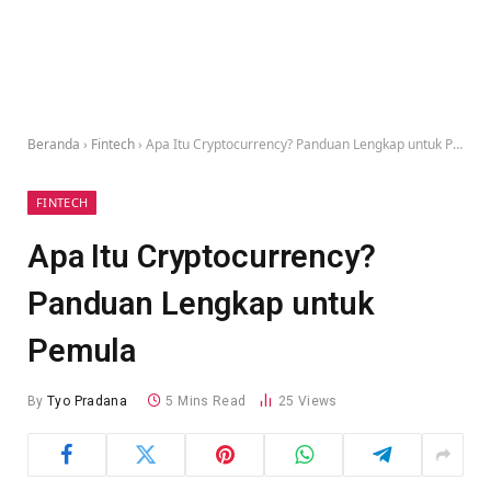
Beranda
›
Fintech
›
Apa Itu Cryptocurrency? Panduan Lengkap untuk Pemula
FINTECH
Apa Itu Cryptocurrency?
Panduan Lengkap untuk
Pemula
By
Tyo Pradana
5 Mins Read
25
Views