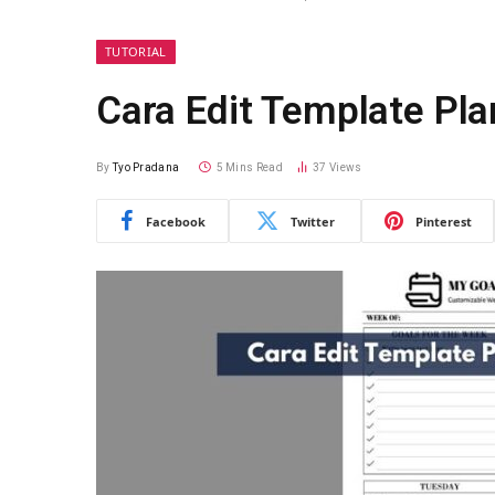
TUTORIAL
Cara Edit Template Pla
By
Tyo Pradana
5 Mins Read
37
Views
Facebook
Twitter
Pinterest