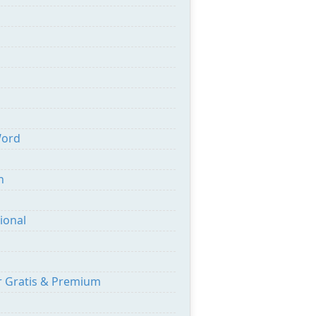
Word
n
ional
r Gratis & Premium