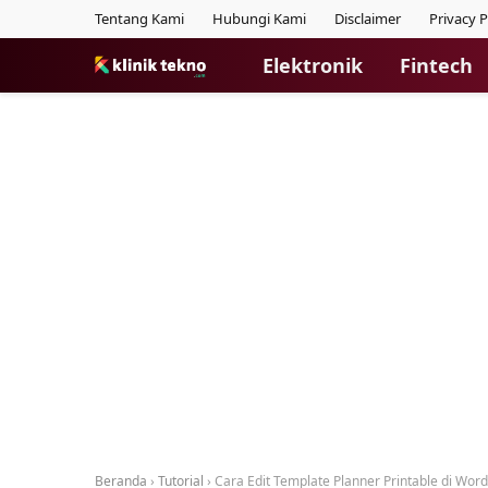
Tentang Kami
Hubungi Kami
Disclaimer
Privacy P
Elektronik
Fintech
Beranda
›
Tutorial
›
Cara Edit Template Planner Printable di Word