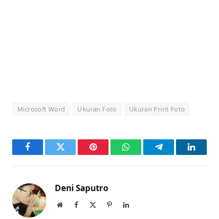
Microsoft Word
Ukuran Foto
Ukuran Print Foto
Facebook
Twitter
Pinterest
WhatsApp
Telegram
LinkedI
Deni Saputro
Website
Facebook
X
Pinterest
LinkedIn
(Twitter)