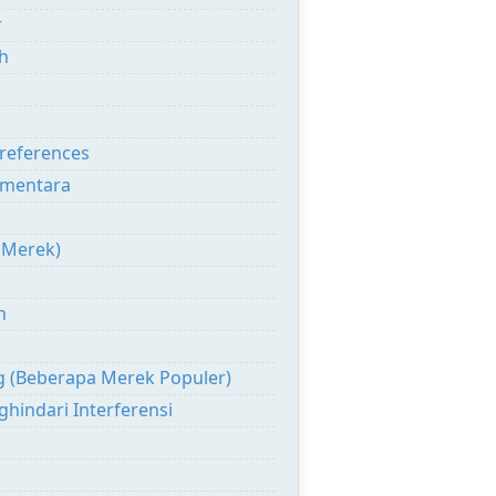
r
h
references
ementara
 Merek)
n
g (Beberapa Merek Populer)
hindari Interferensi