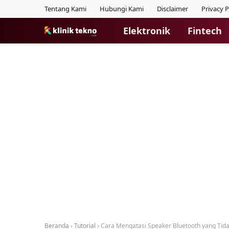
Tentang Kami
Hubungi Kami
Disclaimer
Privacy P
Elektronik
Fintech
Beranda
›
Tutorial
›
Cara Mengatasi Speaker Bluetooth yang Tida