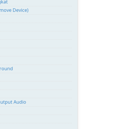
gkat
move Device)
ground
Output Audio