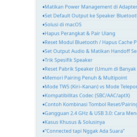
Matikan Power Management di Adapte
Set Default Output ke Speaker Bluetoot
Solusi di macOS
Hapus Perangkat & Pair Ulang
Reset Modul Bluetooth / Hapus Cache P
Set Output Audio & Matikan Handoff S
Trik Spesifik Speaker
Reset Pabrik Speaker (Umum di Banyak
Memori Pairing Penuh & Multipoint
Mode TWS (Kiri–Kanan) vs Mode Telepo
Kompatibilitas Codec (SBC/AAC/aptX)
Contoh Kombinasi Tombol Reset/Pairin
Gangguan 2.4 GHz & USB 3.0: Cara Meng
Kasus Khusus & Solusinya
“Connected tapi Nggak Ada Suara”