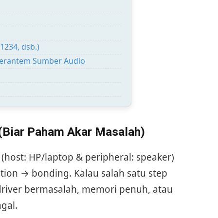
1234, dsb.)
k Berantem Sumber Audio
 (Biar Paham Akar Masalah)
 (host: HP/laptop & peripheral: speaker)
tion → bonding. Kalau salah satu step
 driver bermasalah, memori penuh, atau
agal.