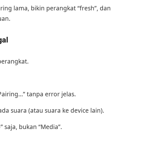
airing lama, bikin perangkat “fresh”, dan
uan.
gal
perangkat.
Pairing…” tanpa error jelas.
da suara (atau suara ke device lain).
 saja, bukan “Media”.