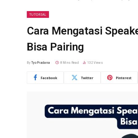
TUTORIAL
Cara Mengatasi Speake
Bisa Pairing
By
Tyo Pradana
8 Mins Read
132
Views
Facebook
Twitter
Pinterest