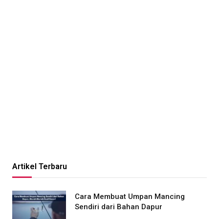
Artikel Terbaru
Cara Membuat Umpan Mancing
Sendiri dari Bahan Dapur