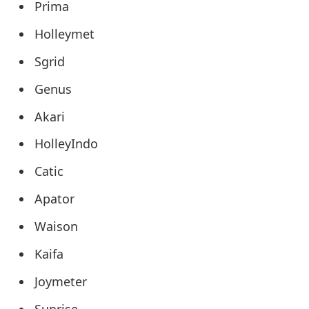
Prima
Holleymet
Sgrid
Genus
Akari
HolleyIndo
Catic
Apator
Waison
Kaifa
Joymeter
Sunrise