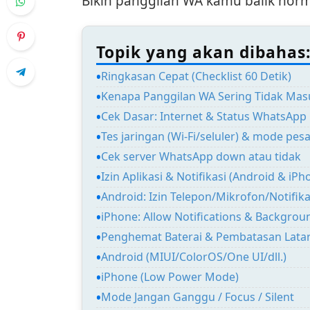
Bikin panggilan WA kamu balik norma
Topik yang akan dibahas
Ringkasan Cepat (Checklist 60 Detik)
Kenapa Panggilan WA Sering Tidak Masu
Cek Dasar: Internet & Status WhatsApp
Tes jaringan (Wi-Fi/seluler) & mode pes
Cek server WhatsApp down atau tidak
Izin Aplikasi & Notifikasi (Android & iPh
Android: Izin Telepon/Mikrofon/Notifika
iPhone: Allow Notifications & Backgrou
Penghemat Baterai & Pembatasan Lata
Android (MIUI/ColorOS/One UI/dll.)
iPhone (Low Power Mode)
Mode Jangan Ganggu / Focus / Silent