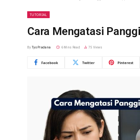
TUTORIAL
Cara Mengatasi Pangg
By
Tyo Pradana
6 Mins Read
75
Views
Facebook
Twitter
Pinterest