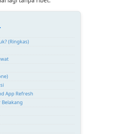
l lagi tanpa ribet.
:
k? (Ringkas)
awat
one)
si
nd App Refresh
r Belakang