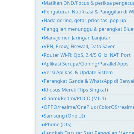
Matikan DND/Focus & periksa pengecua
Pengaturan Notifikasi & Panggilan di 
Nada dering, getar, prioritas, pop-up
Panggilan menunggu & perangkat Blue
Manajemen Jaringan Lanjutan
VPN, Proxy, Firewall, Data Saver
Router Wi-Fi: QoS, 2.4/5 GHz, NAT, Port
Aplikasi Serupa/Cloning/Parallel Apps
Versi Aplikasi & Update Sistem
Perangkat Ganda & WhatsApp di Banya
Khusus Merek (Tips Singkat)
Xiaomi/Redmi/POCO (MIUI)
OPPO/realme/OnePlus (ColorOS/realm
Samsung (One UI)
iPhone (iOS)
Langkah Darurat Saat Panggilan Mend