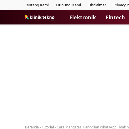
Tentang Kami
Hubungi Kami
Disclaimer
Privacy P
Elektronik
Fintech
Beranda
›
Tutorial
›
Cara Mengatasi Panggilan WhatsApp Tidak 