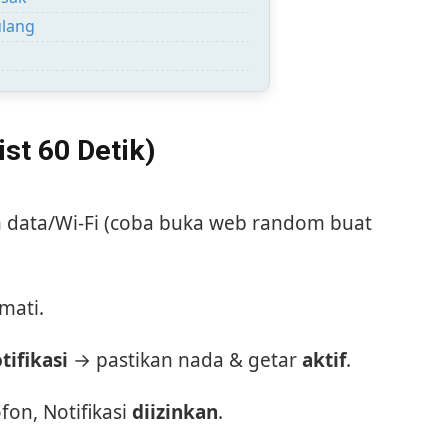
ulang
st 60 Detik)
n data/Wi-Fi (coba buka web random buat
mati.
tifikasi
→ pastikan nada & getar
aktif
.
fon, Notifikasi
diizinkan
.