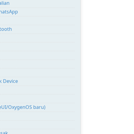
lian
WhatsApp
tooth
k Device
eUI/OxygenOS baru)
esak