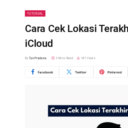
TUTORIAL
Cara Cek Lokasi Terakh
iCloud
By
Tyo Pradana
5 Mins Read
187
Views
Facebook
Twitter
Pinterest