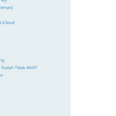
 Teman)
t iCloud
ang
 Sudah Tidak Aktif?
an