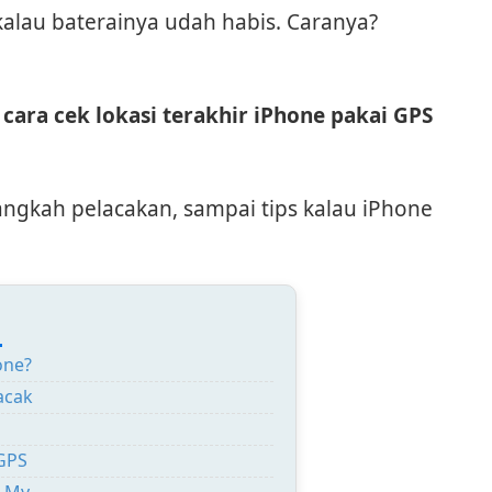
alau baterainya udah habis. Caranya?
s
cara cek lokasi terakhir iPhone pakai GPS
langkah pelacakan, sampai tips kalau iPhone
:
one?
acak
 GPS
d My