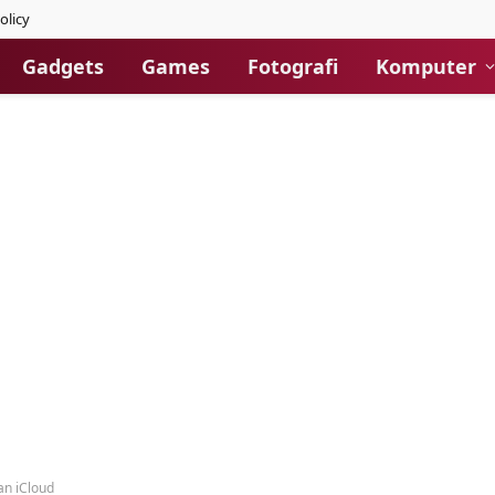
olicy
Gadgets
Games
Fotografi
Komputer
an iCloud