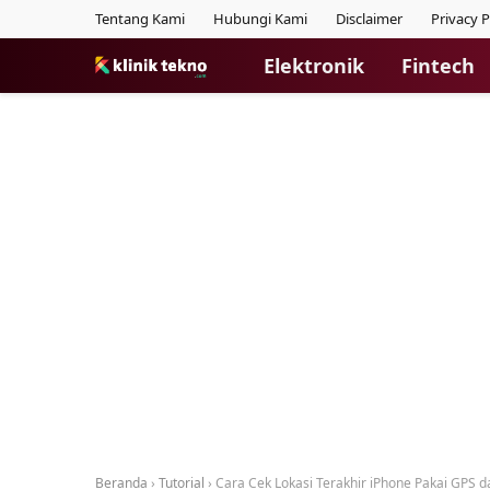
Tentang Kami
Hubungi Kami
Disclaimer
Privacy P
Elektronik
Fintech
Beranda
›
Tutorial
›
Cara Cek Lokasi Terakhir iPhone Pakai GPS d