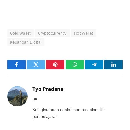
Cold Wallet
Cryptocurrency
Hot Wallet
Keuangan Digital
Facebook
Twitter
Pinterest
WhatsApp
Telegram
LinkedI
Tyo Pradana
Website
Keingintahuan adalah sumbu dalam lilin
pembelajaran.