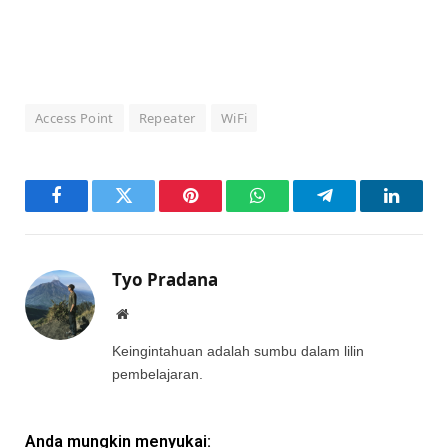
Access Point
Repeater
WiFi
Facebook
Twitter
Pinterest
WhatsApp
Telegram
LinkedI
Tyo Pradana
Website
Keingintahuan adalah sumbu dalam lilin
pembelajaran.
Anda mungkin menyukai: