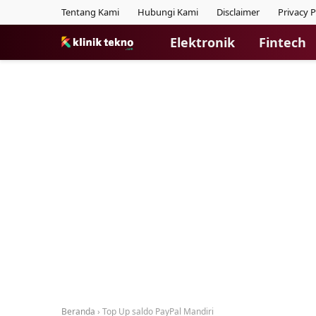
Tentang Kami
Hubungi Kami
Disclaimer
Privacy P
Elektronik
Fintech
Beranda
›
Top Up saldo PayPal Mandiri