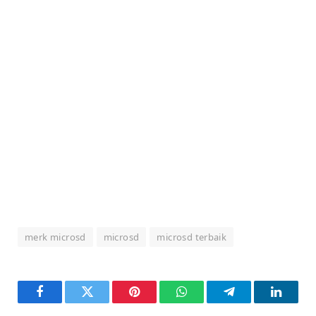
merk microsd
microsd
microsd terbaik
Facebook
Twitter
Pinterest
WhatsApp
Telegram
LinkedI