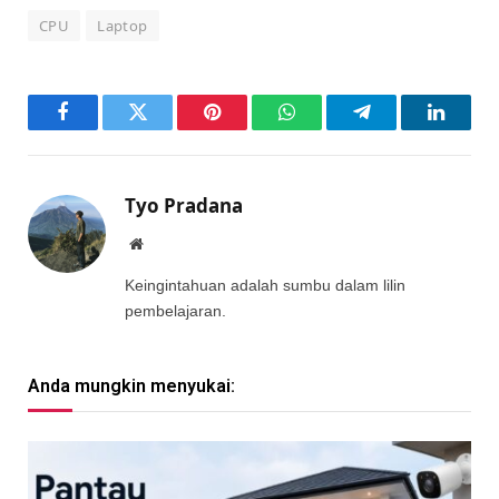
CPU
Laptop
Facebook
Twitter
Pinterest
WhatsApp
Telegram
LinkedI
Tyo Pradana
Website
Keingintahuan adalah sumbu dalam lilin
pembelajaran.
Anda mungkin menyukai: