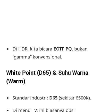
Di HDR, kita bicara
EOTF PQ
, bukan
“gamma” konvensional.
White Point (D65) & Suhu Warna
(Warm)
Standar industri:
D65
(sekitar 6500K).
Di menu TV, ini biasanya opsi