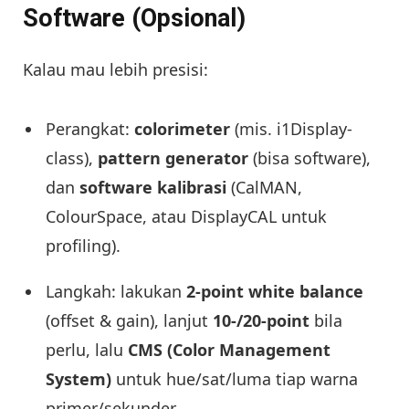
Software (Opsional)
Kalau mau lebih presisi:
Perangkat:
colorimeter
(mis. i1Display-
class),
pattern generator
(bisa software),
dan
software kalibrasi
(CalMAN,
ColourSpace, atau DisplayCAL untuk
profiling).
Langkah: lakukan
2-point white balance
(offset & gain), lanjut
10-/20-point
bila
perlu, lalu
CMS (Color Management
System)
untuk hue/sat/luma tiap warna
primer/sekunder.