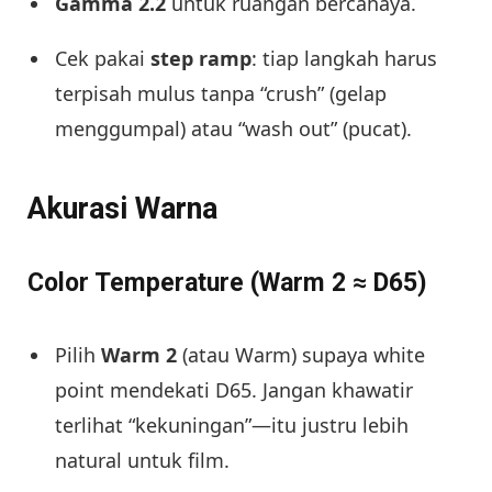
Gamma 2.2
untuk ruangan bercahaya.
Cek pakai
step ramp
: tiap langkah harus
terpisah mulus tanpa “crush” (gelap
menggumpal) atau “wash out” (pucat).
Akurasi Warna
Color Temperature (Warm 2 ≈ D65)
Pilih
Warm 2
(atau Warm) supaya white
point mendekati D65. Jangan khawatir
terlihat “kekuningan”—itu justru lebih
natural untuk film.