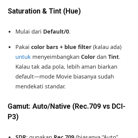
Saturation & Tint (Hue)
Mulai dari
Default/0
.
Pakai
color bars + blue filter
(kalau ada)
untuk
menyeimbangkan
Color
dan
Tint
.
Kalau tak ada pola, lebih aman biarkan
default—mode Movie biasanya sudah
mendekati standar.
Gamut: Auto/Native (Rec.709 vs DCI-
P3)
SDR
: gunakan
Rec.709
(biasanya “Auto”