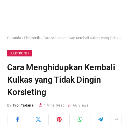
Beranda
›
Elektronik
›
Cara Menghidupkan Kembali Kulkas yang Tidak Dingin Korsleting
ELEKTRONIK
Cara Menghidupkan Kembali
Kulkas yang Tidak Dingin
Korsleting
By
Tyo Pradana
4 Mins Read
66
Views