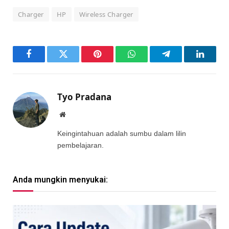
Charger
HP
Wireless Charger
Facebook
Twitter
Pinterest
WhatsApp
Telegram
LinkedI
Tyo Pradana
Website
Keingintahuan adalah sumbu dalam lilin
pembelajaran.
Anda mungkin menyukai: