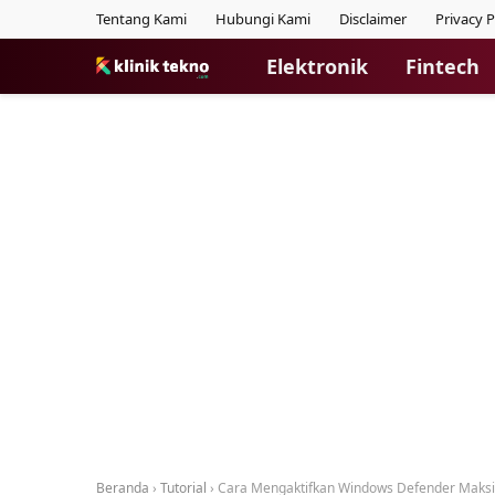
Tentang Kami
Hubungi Kami
Disclaimer
Privacy P
Elektronik
Fintech
Beranda
›
Tutorial
›
Cara Mengaktifkan Windows Defender Maks