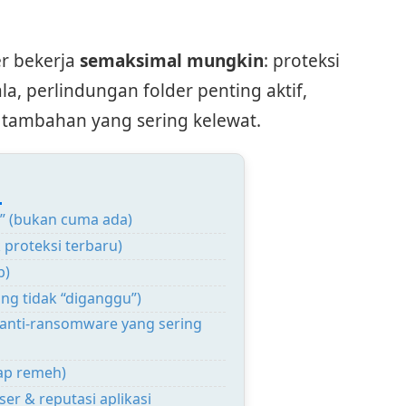
der bekerja
semaksimal mungkin
: proteksi
la, perlindungan folder penting aktif,
n tambahan yang sering kelewat.
:
f” (bukan cuma ada)
proteksi terbaru)
b)
ing tidak “diganggu”)
 (anti-ransomware yang sering
gap remeh)
er & reputasi aplikasi