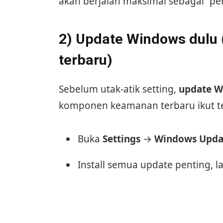
akan berjalan maksimal sebagai “pe
2) Update Windows dulu 
terbaru)
Sebelum utak-atik setting,
update 
komponen keamanan terbaru ikut t
Buka
Settings
→
Windows Upda
Install semua update penting, la