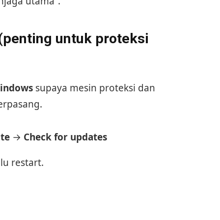
njaga utama”.
(penting untuk proteksi
Windows
supaya mesin proteksi dan
erpasang.
te
→
Check for updates
lu restart.