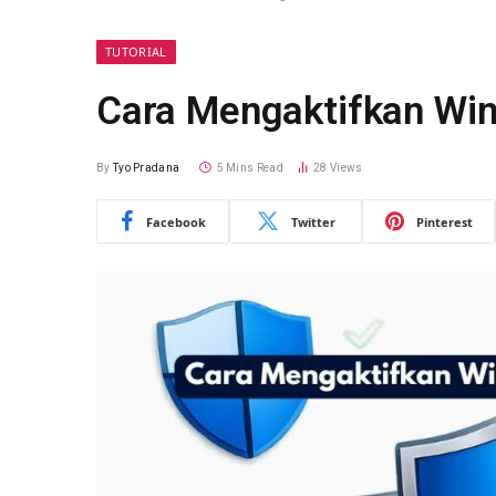
TUTORIAL
Cara Mengaktifkan Wi
By
Tyo Pradana
5 Mins Read
28
Views
Facebook
Twitter
Pinterest