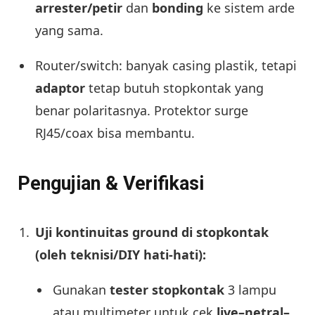
arrester/petir
dan
bonding
ke sistem arde
yang sama.
Router/switch: banyak casing plastik, tetapi
adaptor
tetap butuh stopkontak yang
benar polaritasnya. Protektor surge
RJ45/coax bisa membantu.
Pengujian & Verifikasi
Uji kontinuitas ground di stopkontak
(oleh teknisi/DIY hati-hati):
Gunakan
tester stopkontak
3 lampu
atau multimeter untuk cek
live–netral–