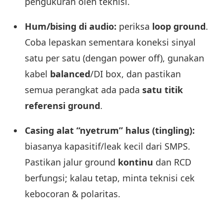
pengukuran oleh teknisi.
Hum/bising di audio:
periksa
loop ground
.
Coba lepaskan sementara koneksi sinyal
satu per satu (dengan power off), gunakan
kabel
balanced
/DI box, dan pastikan
semua perangkat ada pada
satu titik
referensi ground
.
Casing alat “nyetrum” halus (tingling):
biasanya kapasitif/leak kecil dari SMPS.
Pastikan jalur ground
kontinu
dan RCD
berfungsi; kalau tetap, minta teknisi cek
kebocoran & polaritas.