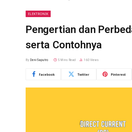
ELEKTRONIK
Pengertian dan Perbed
serta Contohnya
By
Deni Saputro
5 Mins Read
160
Views
Facebook
Twitter
Pinterest