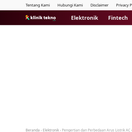
Tentang Kami
Hubungi Kami
Disclaimer
Privacy P
Elektronik
Fintech
Beranda
›
Elektronik
›
Pengertian dan Perbedaan Arus Listrik AC