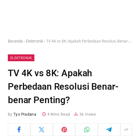
Beranda
›
Elektronik
›
TV 4K vs 8K: Apakah Perbedaan Resolusi Benar-benar Penting?
ELEKTRONIK
TV 4K vs 8K: Apakah
Perbedaan Resolusi Benar-
benar Penting?
By
Tyo Pradana
4 Mins Read
36
Views