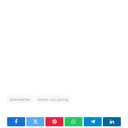
dishwasher
mesin cuci piring
Facebook
Twitter
Pinterest
WhatsApp
Telegram
LinkedI