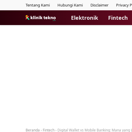
Tentang Kami
Hubungi Kami
Disclaimer
Privacy P
Elektronik
Fintech
Beranda
›
Fintech
›
Digital Wallet vs Mobile Banking: Mana yang L