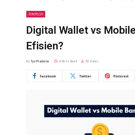
FINTECH
Digital Wallet vs Mobi
Efisien?
By
Tyo Pradana
4 Mins Read
38
Views
Facebook
Twitter
Pinterest