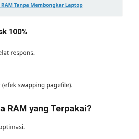
n RAM Tanpa Membongkar Laptop
isk 100%
elat respons.
(efek swapping pagefile).
pa RAM yang Terpakai?
ptimasi.