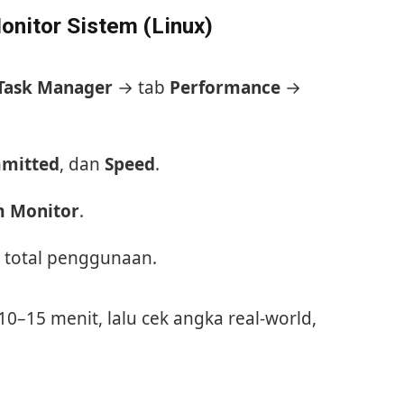
nitor Sistem (Linux)
Task Manager
→ tab
Performance
→
mitted
, dan
Speed
.
m Monitor
.
 total penggunaan.
0–15 menit, lalu cek angka real-world,