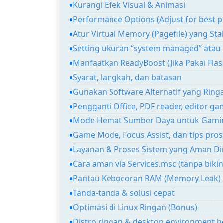
Kurangi Efek Visual & Animasi
Performance Options (Adjust for best 
Atur Virtual Memory (Pagefile) yang Stab
Setting ukuran “system managed” ata
Manfaatkan ReadyBoost (Jika Pakai Flas
Syarat, langkah, dan batasan
Gunakan Software Alternatif yang Ring
Pengganti Office, PDF reader, editor g
Mode Hemat Sumber Daya untuk Gamin
Game Mode, Focus Assist, dan tips prose
Layanan & Proses Sistem yang Aman Di
Cara aman via Services.msc (tanpa bikin
Pantau Kebocoran RAM (Memory Leak)
Tanda-tanda & solusi cepat
Optimasi di Linux Ringan (Bonus)
Distro ringan & desktop environment 