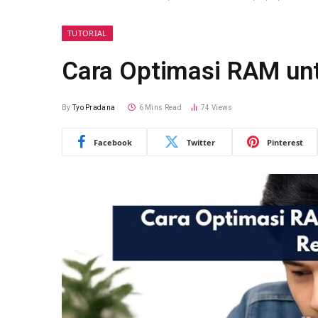
TUTORIAL
Cara Optimasi RAM un
By
Tyo Pradana
6 Mins Read
74
Views
Facebook
Twitter
Pinterest