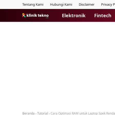
Tentang Kami
Hubungi Kami
Disclaimer
Privacy P
Elektronik
Fintech
Beranda
›
Tutorial
›
Cara Optimasi RAM untuk Laptop Spek Rend