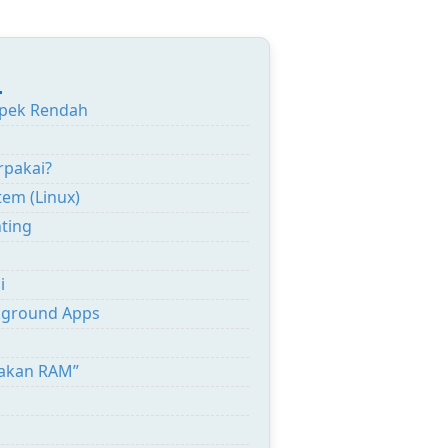
:
Spek Rendah
rpakai?
em (Linux)
nting
i
ckground Apps
makan RAM”