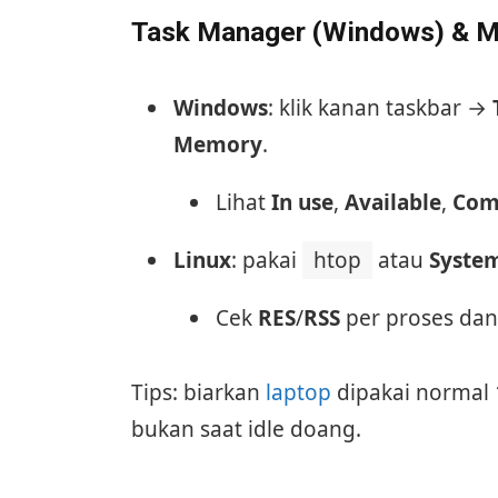
Task Manager (Windows) & Mo
Windows
: klik kanan taskbar →
Memory
.
Lihat
In use
,
Available
,
Com
Linux
: pakai
htop
atau
Syste
Cek
RES
/
RSS
per proses dan
Tips: biarkan
laptop
dipakai normal 1
bukan saat idle doang.