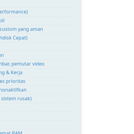
performance)
il
u custom yang aman
hdisk Cepat)
an
ambar, pemutar video
g & Kerja
s prioritas
nonaktifkan
 sistem rusak)
hemat RAM