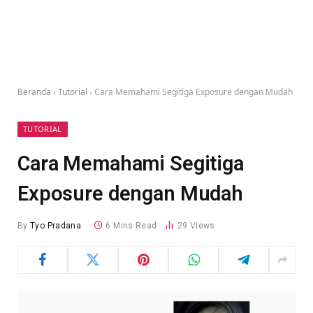
Beranda
›
Tutorial
›
Cara Memahami Segitiga Exposure dengan Mudah
TUTORIAL
Cara Memahami Segitiga
Exposure dengan Mudah
By
Tyo Pradana
6 Mins Read
29
Views