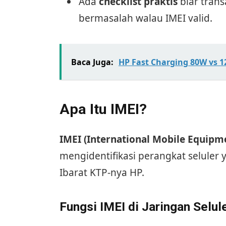
Ada
checklist praktis
biar tran
bermasalah walau IMEI valid.
Baca Juga:
HP Fast Charging 80W vs 
Apa Itu IMEI?
IMEI (International Mobile Equipme
mengidentifikasi perangkat seluler
Ibarat KTP-nya HP.
Fungsi IMEI di Jaringan Selul