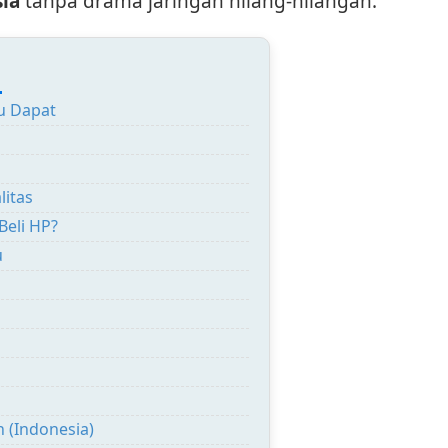
sia
tanpa drama jaringan hilang-hilangan.
:
u Dapat
litas
Beli HP?
u
h (Indonesia)