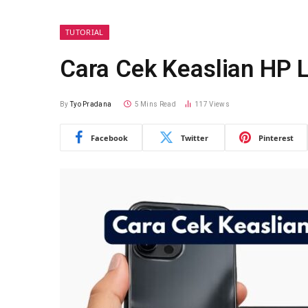
TUTORIAL
Cara Cek Keaslian HP 
By
Tyo Pradana
5 Mins Read
117
Views
Facebook
Twitter
Pinterest