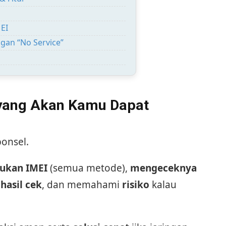
MEI
ngan “No Service”
 yang Akan Kamu Dapat
ponsel.
kan IMEI
(semua metode),
mengeceknya
 hasil cek
, dan memahami
risiko
kalau