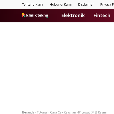
Tentang Kami
Hubungi Kami
Disclaimer
Privacy P
Elektronik
Fintech
Beranda
›
Tutorial
›
Cara Cek Keaslian HP Lewat IMEI Resmi