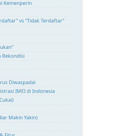
mi Kemenperin
rdaftar” vs “Tidak Terdaftar”
mukan”
n Rekondisi
arus Diwaspadai
strasi IMEI di Indonesia
Cukai)
Biar Makin Yakin)
& Fitur