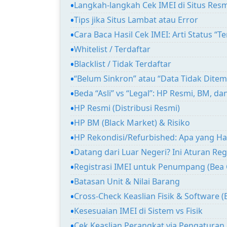
Langkah-langkah Cek IMEI di Situs Res
Tips jika Situs Lambat atau Error
Cara Baca Hasil Cek IMEI: Arti Status “Te
Whitelist / Terdaftar
Blacklist / Tidak Terdaftar
“Belum Sinkron” atau “Data Tidak Dite
Beda “Asli” vs “Legal”: HP Resmi, BM, da
HP Resmi (Distribusi Resmi)
HP BM (Black Market) & Risiko
HP Rekondisi/Refurbished: Apa yang H
Datang dari Luar Negeri? Ini Aturan Regi
Registrasi IMEI untuk Penumpang (Bea 
Batasan Unit & Nilai Barang
Cross-Check Keaslian Fisik & Software (
Kesesuaian IMEI di Sistem vs Fisik
Cek Keaslian Perangkat via Pengaturan 