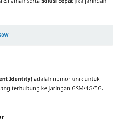
saksi aman serta
solusi cepat
jika jaringan
120W
nt Identity)
adalah nomor unik untuk
 yang terhubung ke jaringan GSM/4G/5G.
er