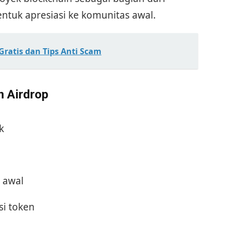
entuk apresiasi ke komunitas awal.
ratis dan Tips Anti Scam
 Airdrop
k
 awal
i token