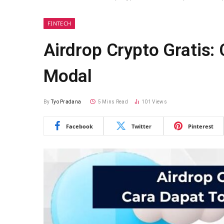
FINTECH
Airdrop Crypto Gratis:
Modal
By
Tyo Pradana
5 Mins Read
101
Views
Facebook
Twitter
Pinterest