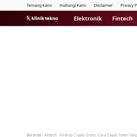
Tentang Kami
Hubungi Kami
Disclaimer
Privacy P
Elektronik
Fintech
Beranda
›
Fintech
›
Airdrop Crypto Gratis: Cara Dapat Token Tan