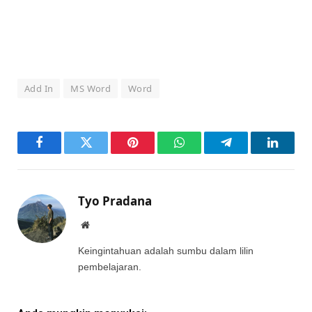
Add In
MS Word
Word
Facebook
Twitter
Pinterest
WhatsApp
Telegram
LinkedI
Tyo Pradana
Website
Keingintahuan adalah sumbu dalam lilin
pembelajaran.