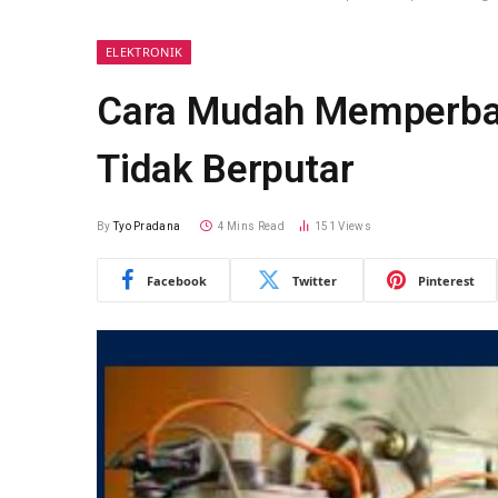
ELEKTRONIK
Cara Mudah Memperbai
Tidak Berputar
By
Tyo Pradana
4 Mins Read
151
Views
Facebook
Twitter
Pinterest