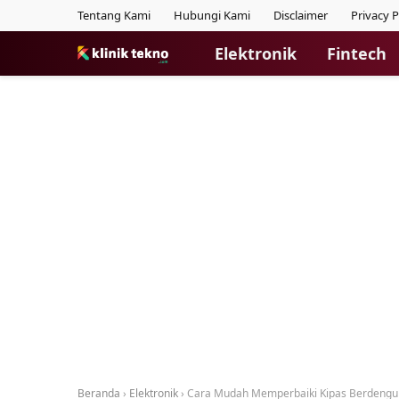
Tentang Kami
Hubungi Kami
Disclaimer
Privacy P
Elektronik
Fintech
Beranda
›
Elektronik
›
Cara Mudah Memperbaiki Kipas Berdengun