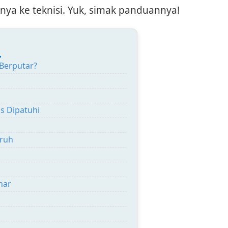
ya ke teknisi. Yuk, simak panduannya!
:
Berputar?
s Dipatuhi
uruh
nar