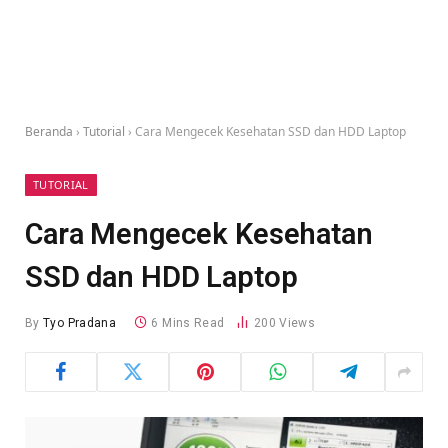
Beranda
›
Tutorial
›
Cara Mengecek Kesehatan SSD dan HDD Laptop
TUTORIAL
Cara Mengecek Kesehatan
SSD dan HDD Laptop
By
Tyo Pradana
6 Mins Read
200
Views