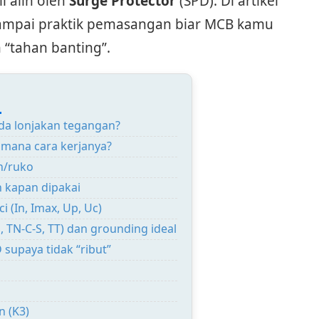
l alih oleh
Surge Protector
(SPD). Di artikel
 sampai praktik pemasangan biar MCB kamu
h “tahan banting”.
:
ada lonjakan tegangan?
imana cara kerjanya?
h/ruko
n kapan dipakai
i (In, Imax, Up, Uc)
, TN-C-S, TT) dan grounding ideal
upaya tidak “ribut”
n (K3)