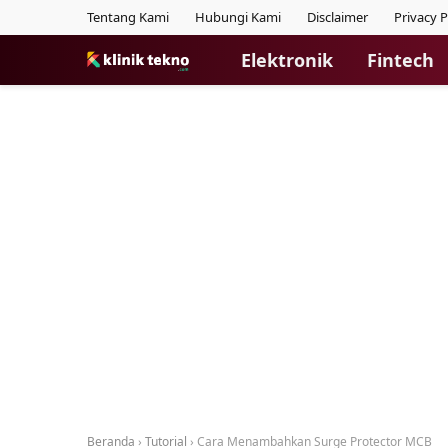
Tentang Kami
Hubungi Kami
Disclaimer
Privacy P
Elektronik
Fintech
Beranda
›
Tutorial
›
Cara Menambahkan Surge Protector MCB