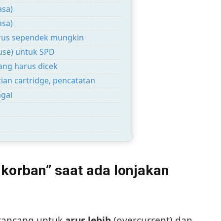
asa)
asa)
arus sependek mungkin
use) untuk SPD
ang harus dicek
ian cartridge, pencatatan
agal
korban” saat ada lonjakan
rancang untuk
arus lebih
(overcurrent) dan