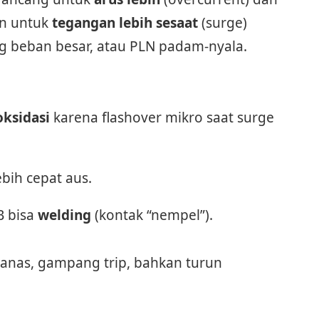
an untuk
tegangan lebih sesaat
(surge)
ing beban besar, atau PLN padam-nyala.
oksidasi
karena flashover mikro saat surge
bih cepat aus.
B bisa
welding
(kontak “nempel”).
panas, gampang trip, bahkan turun