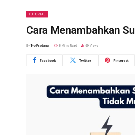
TUTORIAL
Cara Menambahkan Su
By
Tyo Pradana
8 Mins Read
69
Views
Facebook
Twitter
Pinterest