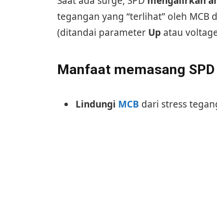
Saat ada surge, SPD
mengalirkan ar
tegangan yang “terlihat” oleh MCB d
(ditandai parameter
Up
atau voltage
Manfaat memasang SPD d
Lindungi
MCB
dari stress tega